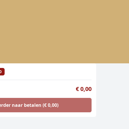
0
€ 0,00
erder naar betalen (€ 0,00)